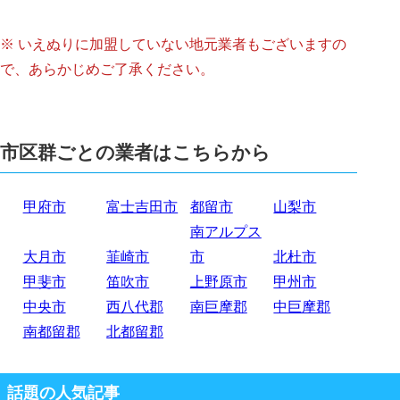
※ いえぬりに加盟していない地元業者もございますの
で、あらかじめご了承ください。
市区群ごとの業者はこちらから
甲府市
富士吉田市
都留市
山梨市
南アルプス
大月市
韮崎市
市
北杜市
甲斐市
笛吹市
上野原市
甲州市
中央市
西八代郡
南巨摩郡
中巨摩郡
南都留郡
北都留郡
話題の人気記事