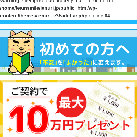
Warning
: Attempt to read property "cat_ID" on null in
/home/teamsmile/ienuri.jp/public_html/wp-
content/themes/ienuri_v3/sidebar.php
on line
84