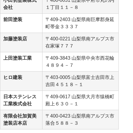
小田切塗装株式
〒400-0031 山梨県甲府市丸の内
会社
１丁目１１－８
前田塗装
〒409-2403 山梨県南巨摩郡身延
町帯金３３３７
加藤塗装店
〒400-0221 山梨県南アルプス市
在家塚７７７
上田塗装工業
〒409-3843 山梨県中央市西花輪
４８９４－７
ヒロ建装
〒403-0005 山梨県富士吉田市上
吉田４５１８－１
日本ステンレス
〒409-0617 山梨県大月市猿橋町
工業株式会社
殿上６３０－１
有限会社加賀美
〒400-0423 山梨県南アルプス市
塗装店本店
落合５８８－３