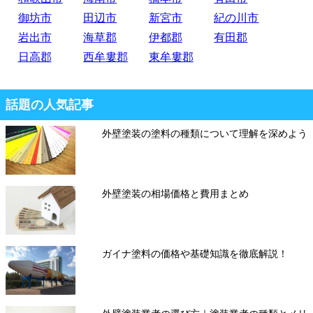
御坊市
田辺市
新宮市
紀の川市
岩出市
海草郡
伊都郡
有田郡
日高郡
西牟婁郡
東牟婁郡
話題の人気記事
外壁塗装の塗料の種類について理解を深めよう
外壁塗装の相場価格と費用まとめ
ガイナ塗料の価格や基礎知識を徹底解説！