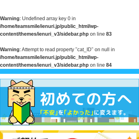
Warning
: Undefined array key 0 in
/home/teamsmile/ienuri.jp/public_html/wp-
content/themes/ienuri_v3/sidebar.php
on line
83
Warning
: Attempt to read property "cat_ID" on null in
/home/teamsmile/ienuri.jp/public_html/wp-
content/themes/ienuri_v3/sidebar.php
on line
84