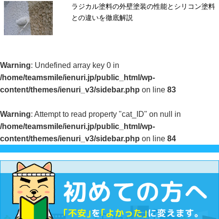
ラジカル塗料の外壁塗装の性能とシリコン塗料
との違いを徹底解説
Warning
: Undefined array key 0 in
/home/teamsmile/ienuri.jp/public_html/wp-
content/themes/ienuri_v3/sidebar.php
on line
83
Warning
: Attempt to read property "cat_ID" on null in
/home/teamsmile/ienuri.jp/public_html/wp-
content/themes/ienuri_v3/sidebar.php
on line
84