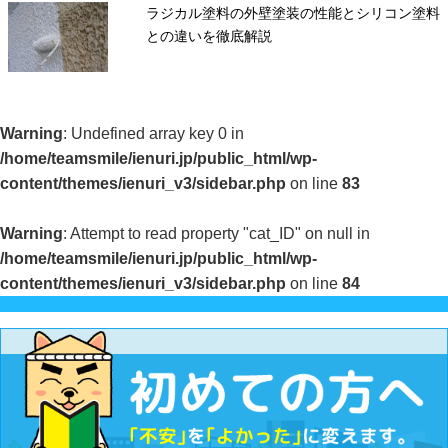
ラジカル塗料の外壁塗装の性能とシリコン塗料
との違いを徹底解説
Warning
: Undefined array key 0 in
/home/teamsmile/ienuri.jp/public_html/wp-
content/themes/ienuri_v3/sidebar.php
on line
83
Warning
: Attempt to read property "cat_ID" on null in
/home/teamsmile/ienuri.jp/public_html/wp-
content/themes/ienuri_v3/sidebar.php
on line
84