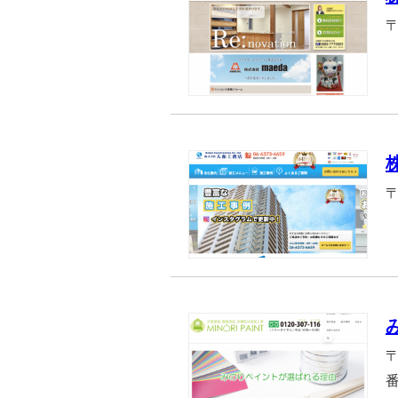
〒
〒
〒
番