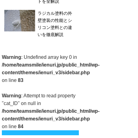
トを全解説
ラジカル塗料の外
壁塗装の性能とシ
リコン塗料との違
いを徹底解説
Warning
: Undefined array key 0 in
/home/teamsmile/ienuri.jp/public_html/wp-
content/themes/ienuri_v3/sidebar.php
on line
83
Warning
: Attempt to read property
"cat_ID" on null in
/home/teamsmile/ienuri.jp/public_html/wp-
content/themes/ienuri_v3/sidebar.php
on line
84