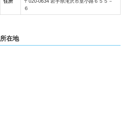
住所
〒020-0634 岩手県滝沢市室小路６５５－
６
所在地