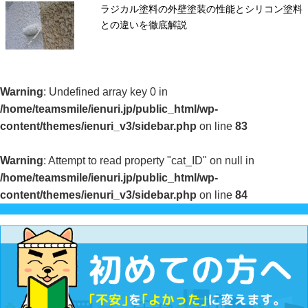
ラジカル塗料の外壁塗装の性能とシリコン塗料
との違いを徹底解説
Warning
: Undefined array key 0 in
/home/teamsmile/ienuri.jp/public_html/wp-
content/themes/ienuri_v3/sidebar.php
on line
83
Warning
: Attempt to read property "cat_ID" on null in
/home/teamsmile/ienuri.jp/public_html/wp-
content/themes/ienuri_v3/sidebar.php
on line
84