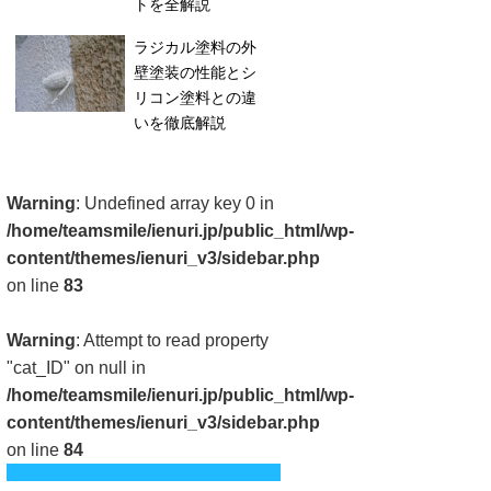
トを全解説
ラジカル塗料の外
壁塗装の性能とシ
リコン塗料との違
いを徹底解説
Warning
: Undefined array key 0 in
/home/teamsmile/ienuri.jp/public_html/wp-
content/themes/ienuri_v3/sidebar.php
on line
83
Warning
: Attempt to read property
"cat_ID" on null in
/home/teamsmile/ienuri.jp/public_html/wp-
content/themes/ienuri_v3/sidebar.php
on line
84