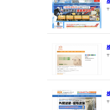
〒
〒
〒