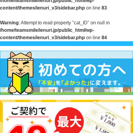
/home/teamsmile/ienuri.jp/public_html/wp-
content/themes/ienuri_v3/sidebar.php
on line
83
Warning
: Attempt to read property "cat_ID" on null in
/home/teamsmile/ienuri.jp/public_html/wp-
content/themes/ienuri_v3/sidebar.php
on line
84