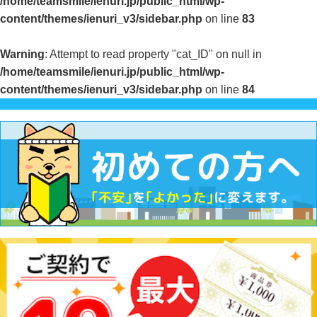
/home/teamsmile/ienuri.jp/public_html/wp-
content/themes/ienuri_v3/sidebar.php
on line
83
Warning
: Attempt to read property "cat_ID" on null in
/home/teamsmile/ienuri.jp/public_html/wp-
content/themes/ienuri_v3/sidebar.php
on line
84