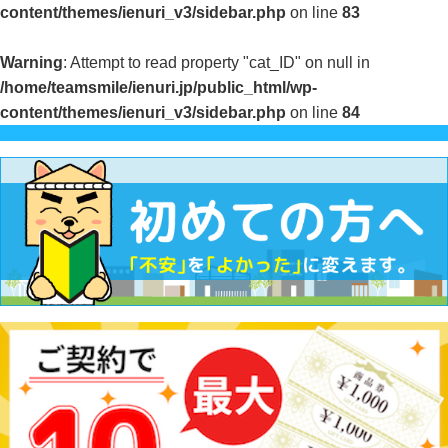
content/themes/ienuri_v3/sidebar.php
on line
83
Warning
: Attempt to read property "cat_ID" on null in
/home/teamsmile/ienuri.jp/public_html/wp-
content/themes/ienuri_v3/sidebar.php
on line
84