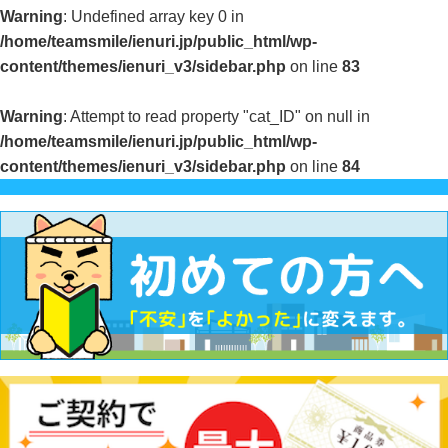
Warning
: Undefined array key 0 in
/home/teamsmile/ienuri.jp/public_html/wp-
content/themes/ienuri_v3/sidebar.php
on line
83
Warning
: Attempt to read property "cat_ID" on null in
/home/teamsmile/ienuri.jp/public_html/wp-
content/themes/ienuri_v3/sidebar.php
on line
84