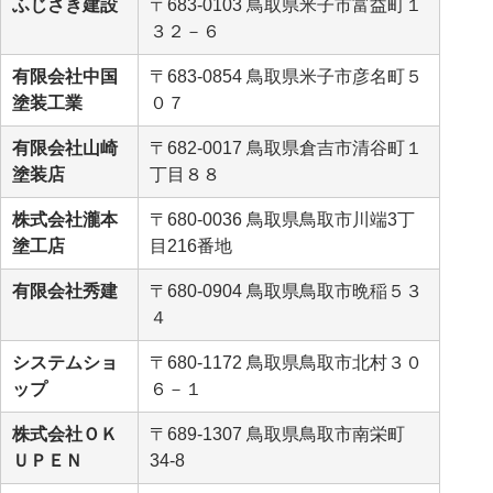
ふじさき建設
〒683-0103 鳥取県米子市富益町１
３２－６
有限会社中国
〒683-0854 鳥取県米子市彦名町５
塗装工業
０７
有限会社山崎
〒682-0017 鳥取県倉吉市清谷町１
塗装店
丁目８８
株式会社瀧本
〒680-0036 鳥取県鳥取市川端3丁
塗工店
目216番地
有限会社秀建
〒680-0904 鳥取県鳥取市晩稲５３
４
システムショ
〒680-1172 鳥取県鳥取市北村３０
ップ
６－１
株式会社ＯＫ
〒689-1307 鳥取県鳥取市南栄町
ＵＰＥＮ
34-8