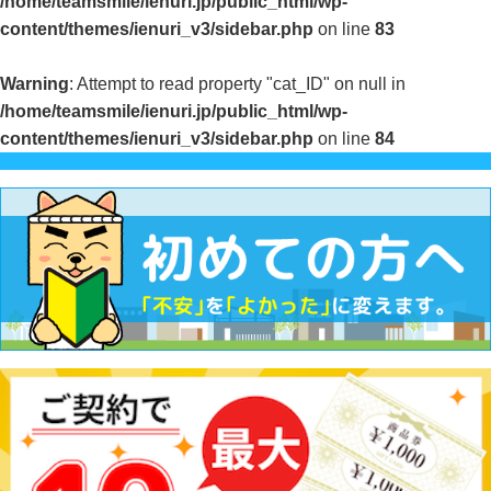
/home/teamsmile/ienuri.jp/public_html/wp-
content/themes/ienuri_v3/sidebar.php
on line
83
Warning
: Attempt to read property "cat_ID" on null in
/home/teamsmile/ienuri.jp/public_html/wp-
content/themes/ienuri_v3/sidebar.php
on line
84