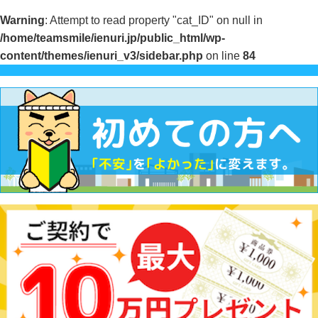
Warning
: Attempt to read property "cat_ID" on null in
/home/teamsmile/ienuri.jp/public_html/wp-
content/themes/ienuri_v3/sidebar.php
on line
84