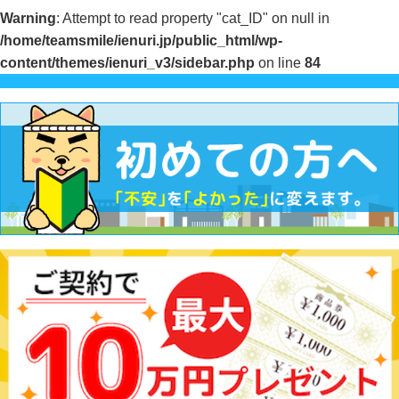
Warning
: Attempt to read property "cat_ID" on null in
/home/teamsmile/ienuri.jp/public_html/wp-
content/themes/ienuri_v3/sidebar.php
on line
84