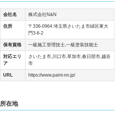
会社名
株式会社N&N
住所
〒336-0964 埼玉県さいたま市緑区東大
門3-6-2
保有資格
一級施工管理技士,一級塗装技能士
対応エリ
さいたま市,川口市,草加市,春日部市,越谷
ア
市
URL
https://www.paint-nn.jp/
所在地