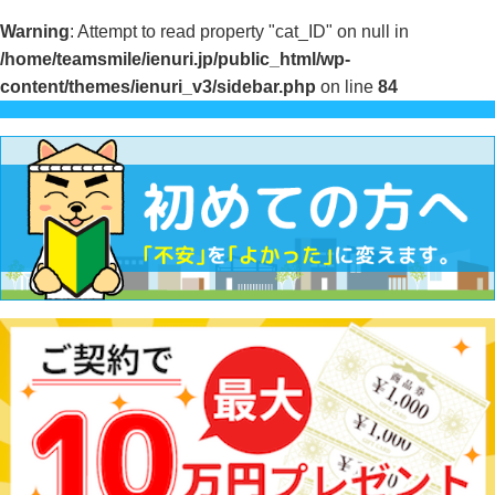
Warning
: Attempt to read property "cat_ID" on null in
/home/teamsmile/ienuri.jp/public_html/wp-
content/themes/ienuri_v3/sidebar.php
on line
84