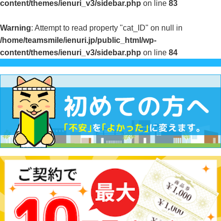
content/themes/ienuri_v3/sidebar.php
on line
83
Warning
: Attempt to read property "cat_ID" on null in
/home/teamsmile/ienuri.jp/public_html/wp-
content/themes/ienuri_v3/sidebar.php
on line
84