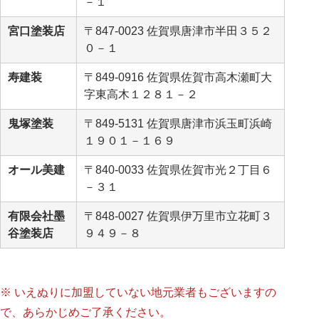
－１
宮口塗装店
〒847-0023 佐賀県唐津市半田３５２
０－１
寿建装
〒849-0916 佐賀県佐賀市高木瀬町大
字東高木１２８１－２
鬼塚塗装
〒849-5131 佐賀県唐津市浜玉町浜崎
１９０１－１６９
オール美建
〒840-0033 佐賀県佐賀市光２丁目６
－３１
有限会社墨
〒848-0027 佐賀県伊万里市立花町３
谷塗装店
９４９－８
※ いえぬりに加盟していない地元業者もございますの
で、あらかじめご了承ください。