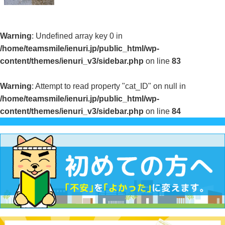
Warning
: Undefined array key 0 in
/home/teamsmile/ienuri.jp/public_html/wp-
content/themes/ienuri_v3/sidebar.php
on line
83
Warning
: Attempt to read property "cat_ID" on null in
/home/teamsmile/ienuri.jp/public_html/wp-
content/themes/ienuri_v3/sidebar.php
on line
84