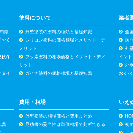
塗料について
業者
知識
外壁塗装の塗料の種類と基礎知識
全
ておく
シリコン塗料の価格相場とメリット・デ
訪
メリット
外
夏秋冬
フッ素塗料の相場価格とメリット・デメ
イント
リット
外
とタイ
ガイナ塗料の価格相場と基礎知識
おくべ
費用・相場
いえ
う
外壁塗装の相場価格と費用まとめ
HO
知識
見積書の妥当性は単価相場で判断できる
初
すい工
キ