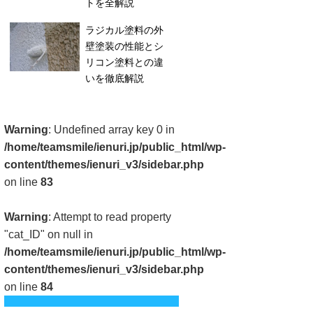
トを全解説
ラジカル塗料の外
壁塗装の性能とシ
リコン塗料との違
いを徹底解説
Warning
: Undefined array key 0 in
/home/teamsmile/ienuri.jp/public_html/wp-
content/themes/ienuri_v3/sidebar.php
on line
83
Warning
: Attempt to read property
"cat_ID" on null in
/home/teamsmile/ienuri.jp/public_html/wp-
content/themes/ienuri_v3/sidebar.php
on line
84