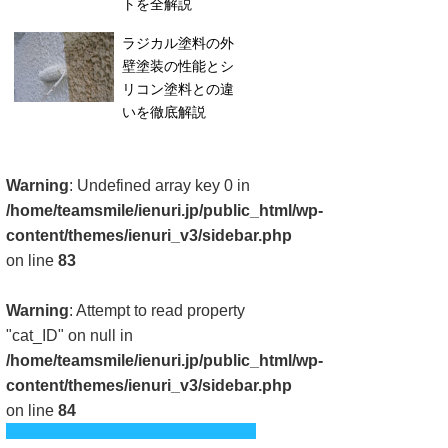
トを全解説
ラジカル塗料の外
壁塗装の性能とシ
リコン塗料との違
いを徹底解説
Warning
: Undefined array key 0 in
/home/teamsmile/ienuri.jp/public_html/wp-
content/themes/ienuri_v3/sidebar.php
on line
83
Warning
: Attempt to read property
"cat_ID" on null in
/home/teamsmile/ienuri.jp/public_html/wp-
content/themes/ienuri_v3/sidebar.php
on line
84