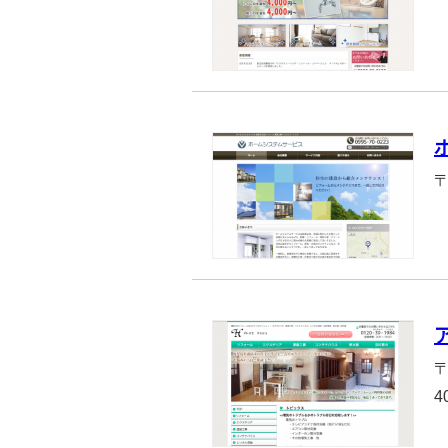
〒
〒
4