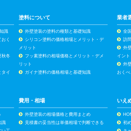
塗料について
業者
知識
外壁塗装の塗料の種類と基礎知識
全
ておく
シリコン塗料の価格相場とメリット・デ
訪
メリット
外
夏秋冬
フッ素塗料の相場価格とメリット・デメ
イント
リット
外
とタイ
ガイナ塗料の価格相場と基礎知識
おくべ
費用・相場
いえ
う
外壁塗装の相場価格と費用まとめ
HO
知識
見積書の妥当性は単価相場で判断できる
初
すい工
キ