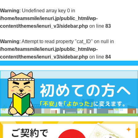
Warning
: Undefined array key 0 in
/home/teamsmile/ienuri.jp/public_html/wp-
content/themes/ienuri_v3/sidebar.php
on line
83
Warning
: Attempt to read property "cat_ID" on null in
/home/teamsmile/ienuri.jp/public_html/wp-
content/themes/ienuri_v3/sidebar.php
on line
84