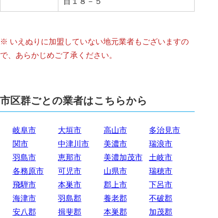
目１８－５
※ いえぬりに加盟していない地元業者もございますの
で、あらかじめご了承ください。
市区群ごとの業者はこちらから
岐阜市
大垣市
高山市
多治見市
関市
中津川市
美濃市
瑞浪市
羽島市
恵那市
美濃加茂市
土岐市
各務原市
可児市
山県市
瑞穂市
飛騨市
本巣市
郡上市
下呂市
海津市
羽島郡
養老郡
不破郡
安八郡
揖斐郡
本巣郡
加茂郡