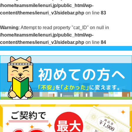
/home/teamsmile/ienuri.jp/public_html/wp-
content/themes/ienuri_v3/sidebar.php
on line
83
Warning
: Attempt to read property "cat_ID" on null in
/home/teamsmile/ienuri.jp/public_html/wp-
content/themes/ienuri_v3/sidebar.php
on line
84