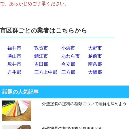
で、あらかじめご了承ください。
市区群ごとの業者はこちらから
福井市
敦賀市
小浜市
大野市
勝山市
鯖江市
あわら市
越前市
坂井市
吉田郡
今立郡
南条郡
丹生郡
三方上中郡
三方郡
大飯郡
話題の人気記事
外壁塗装の塗料の種類について理解を深めよう
外壁塗装の相場価格と費用まとめ