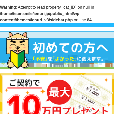
Warning
: Attempt to read property "cat_ID" on null in
/home/teamsmile/ienuri.jp/public_html/wp-
content/themes/ienuri_v3/sidebar.php
on line
84