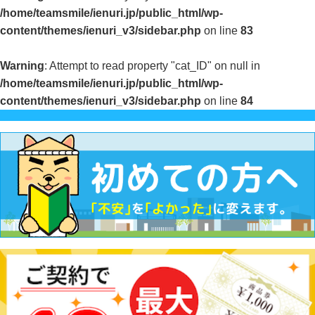
/home/teamsmile/ienuri.jp/public_html/wp-
content/themes/ienuri_v3/sidebar.php
on line
83
Warning
: Attempt to read property "cat_ID" on null in
/home/teamsmile/ienuri.jp/public_html/wp-
content/themes/ienuri_v3/sidebar.php
on line
84