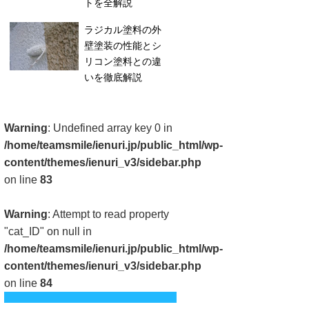
トを全解説
ラジカル塗料の外
壁塗装の性能とシ
リコン塗料との違
いを徹底解説
Warning
: Undefined array key 0 in
/home/teamsmile/ienuri.jp/public_html/wp-
content/themes/ienuri_v3/sidebar.php
on line
83
Warning
: Attempt to read property
"cat_ID" on null in
/home/teamsmile/ienuri.jp/public_html/wp-
content/themes/ienuri_v3/sidebar.php
on line
84