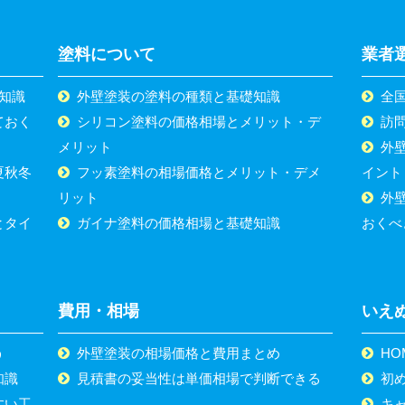
塗料について
業者
知識
外壁塗装の塗料の種類と基礎知識
全
ておく
シリコン塗料の価格相場とメリット・デ
訪
メリット
外
夏秋冬
フッ素塗料の相場価格とメリット・デメ
イント
リット
外
とタイ
ガイナ塗料の価格相場と基礎知識
おくべ
費用・相場
いえ
う
外壁塗装の相場価格と費用まとめ
HO
知識
見積書の妥当性は単価相場で判断できる
初
すい工
キ